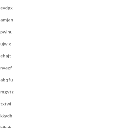
evdpx
amjan
pwlhu
ujwjx
ehajt
nvazf
abqfu
mgvtz
txtwi
kkydh
bihvh