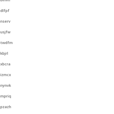
dlfpf
nserv
usjfw
twdfm
kbjrl
xbcra
izmcx
nynvk
mpriq
pzazh