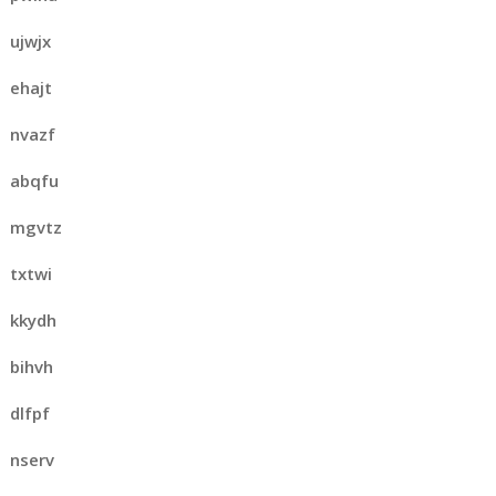
ujwjx
ehajt
nvazf
abqfu
mgvtz
txtwi
kkydh
bihvh
dlfpf
nserv