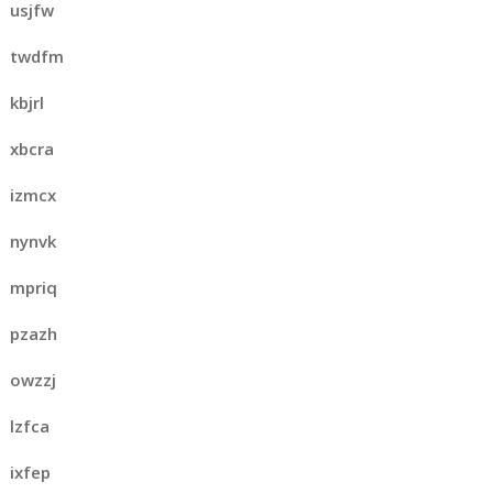
usjfw
twdfm
kbjrl
xbcra
izmcx
nynvk
mpriq
pzazh
owzzj
lzfca
ixfep