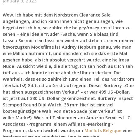
January 3, 2023
Wow. Ich habe mit dem Nordstrom Clearance Sale
angefangen, und ich kann Ihnen nicht genau sagen, wie
begeistert ich bin, so zahlreiche beigey/rosey rosa Uhren zu
sehen – eine ideale “Nude” -Sache, wenn Sie blass sind.
Lassen Sie mich ein bisschen wieder aufstehen – einer meiner
bevorzugten Modefilme ist Audrey Hepburn genau, wie man
eine Million aufnimmt, und nachdem ich sie das erste Mal
gesehen habe, als ich absolut verzehrt wurde, eine hellrosa
Nude -Aussicht wie die, die sie trug. Ich sah hoch aus; Ich sah
tief aus – ich könnte keine ähnliche Uhr entdecken. Die
Wahrheit, dass es so zahlreich (und einen Teil des Nordstrom
-Verkaufs!) Gibt, ist äußerst aufregend. Dieser Burberry -One
hat einen ausgezeichneten Verkauf – er war 495 US -Dollar,
ist jetzt auf 330 US -Dollar gekennzeichnet. Burberry Inspect
Stemped Round Dial Watch, 38 mm Hier ist eine viel
kostengünstigere Wahl von Kate Spade (der Verkauf ist
voller Marke!). Wir sind Teilnehmer am Amazon Services LLC
Associates -Programm, einem Affiliate -Marketing -
Programm, das entwickelt wurde, um
Maillots Belgique
eine
Implementierung anzubieten, impliziert eine