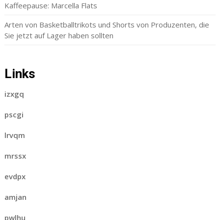
Kaffeepause: Marcella Flats
Arten von Basketballtrikots und Shorts von Produzenten, die
Sie jetzt auf Lager haben sollten
Links
izxgq
pscgi
lrvqm
mrssx
evdpx
amjan
pwlhu