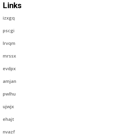
Links
izxgq
pscgi
lrvqm
mrssx
evdpx
amjan
pwlhu
ujwjx
ehajt
nvazf