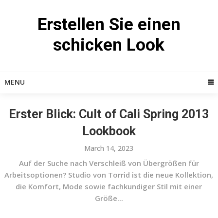
Skip
to
Erstellen Sie einen
content
schicken Look
MENU
Erster Blick: Cult of Cali Spring 2013
Lookbook
March 14, 2023
Auf der Suche nach Verschleiß von Übergrößen für
Arbeitsoptionen? Studio von Torrid ist die neue Kollektion,
die Komfort, Mode sowie fachkundiger Stil mit einer
Größe...