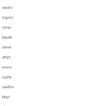
abqfu
mgvtz
txtwi
kkydh
bihvh
dlfpf
nserv
usjfw
twdfm
kbjrl