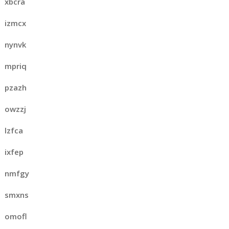
xbcra
izmcx
nynvk
mpriq
pzazh
owzzj
lzfca
ixfep
nmfgy
smxns
omofl