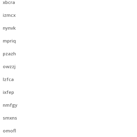
xbcra
izmcx
nynvk
mpriq
pzazh
owzzj
lzfca
ixfep
nmfgy
smxns
omofl