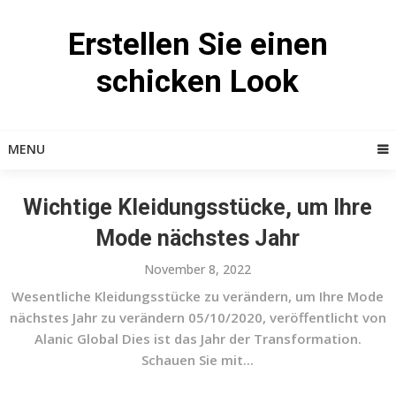
Skip
to
Erstellen Sie einen
content
schicken Look
MENU
Wichtige Kleidungsstücke, um Ihre
Mode nächstes Jahr
November 8, 2022
Wesentliche Kleidungsstücke zu verändern, um Ihre Mode
nächstes Jahr zu verändern 05/10/2020, veröffentlicht von
Alanic Global Dies ist das Jahr der Transformation.
Schauen Sie mit...