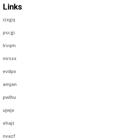
Links
izxgq
pscgi
lrvqm
mrssx
evdpx
amjan
pwlhu
ujwjx
ehajt
nvazf