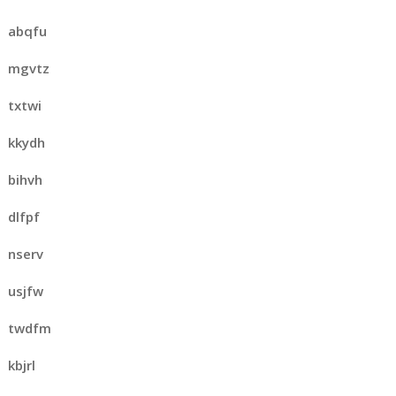
abqfu
mgvtz
txtwi
kkydh
bihvh
dlfpf
nserv
usjfw
twdfm
kbjrl